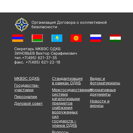
Организация Договора о коллективной
безопасности
Секретарь МКВЭС ОДКБ
ЗИНОВЬЕВ Виктор Серафимович
тел.+7(495) 621-37-35
факс. +7(495) 621-22-18
МКВЭС ОДКБ
Стандартизация
Видео и
в рамках ОДКБ
фотоматериалы
Государства-
участники
Межгосударственная
Нормативные
система
документы
Персоналии
каталогизации
Новости и
предметов
Деловой совет
анонсы
снабжения
вооруженных
сил
государств –
членов ОДКБ
Вопросы