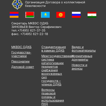
Организация Договора о коллективной
безопасности
Секретарь МКВЭС ОДКБ
ЗИНОВЬЕВ Виктор Серафимович
тел.+7(495) 621-37-35
факс. +7(495) 621-22-18
МКВЭС ОДКБ
Стандартизация
Видео и
в рамках ОДКБ
фотоматериалы
Государства-
участники
Межгосударственная
Нормативные
система
документы
Персоналии
каталогизации
Новости и
предметов
Деловой совет
анонсы
снабжения
вооруженных
сил
государств –
членов ОДКБ
Вопросы
правовой
охраны и
использования
РИД