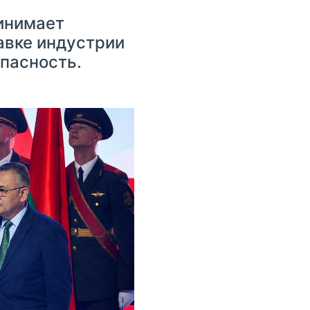
инимает
авке индустрии
пасность.