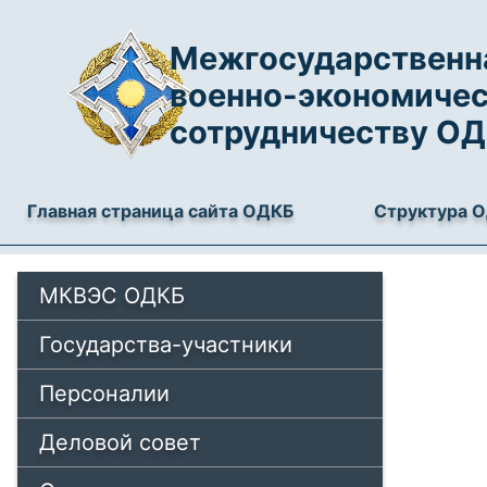
Межгосударственна
военно-экономиче
сотрудничеству О
Главная страница сайта ОДКБ
Структура 
МКВЭС ОДКБ
Государства-участники
Персоналии
Деловой совет