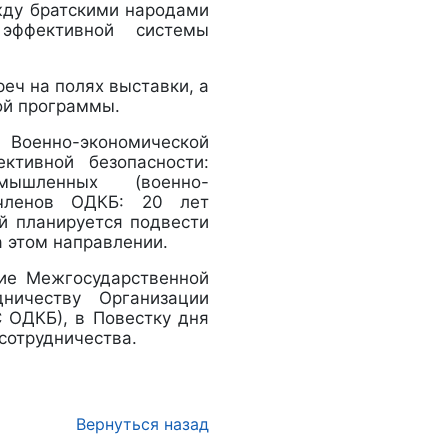
жду братскими народами
эффективной системы
еч на полях выставки, а
ой программы.
 Военно-экономической
ктивной безопасности:
омышленных (военно-
 членов ОДКБ: 20 лет
ой планируется подвести
а этом направлении.
ние Межгосударственной
дничеству Организации
 ОДКБ), в Повестку дня
сотрудничества.
Вернуться назад