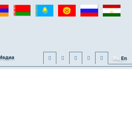
Медиа
Ru|
En