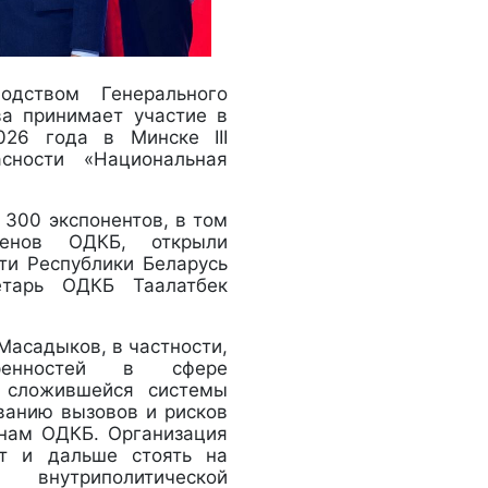
одством Генерального
ва принимает участие в
26 года в Минске III
сности «Национальная
 300 экспонентов, в том
ленов ОДКБ, открыли
ти Республики Беларусь
етарь ОДКБ Таалатбек
Масадыков, в частности,
ренностей в сфере
е сложившейся системы
ванию вызовов и рисков
енам ОДКБ. Организация
ет и дальше стоять на
 внутриполитической