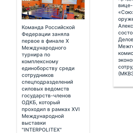
вице-
«Союз
оруж
Алек
Команда Российской
состо
Федерации заняла
Делов
первое в финале X
Межг
Международного
комис
турнира по
экон
комплексному
сотру
единоборству среди
(МКВЭ
сотрудников
спецподразделений
силовых ведомств
государств-членов
ОДКБ, который
проходил в рамках XVI
Международной
выставки
"INTERPOLITEX"